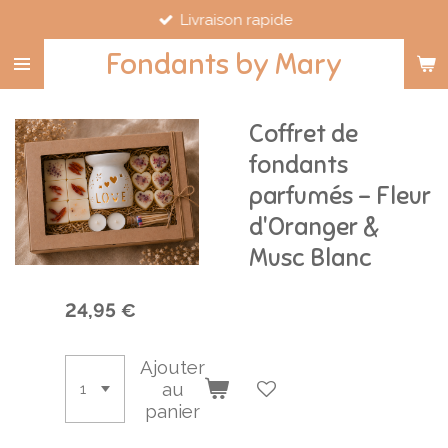
Livraison rapide
Passer
au
Fondants by Mary
contenu
principal
Coffret de
fondants
parfumés – Fleur
d'Oranger &
Musc Blanc
24,95 €
Ajouter
au
panier