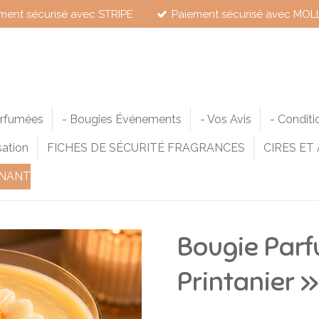
ment sécurisé avec STRIPE
Paiement sécurisé avec MOL
arfumées
- Bougies Événements
- Vos Avis
- Conditi
sation
FICHES DE SÉCURITÉ FRAGRANCES
CIRES ET
NANT
Bougie Parf
Printanier »