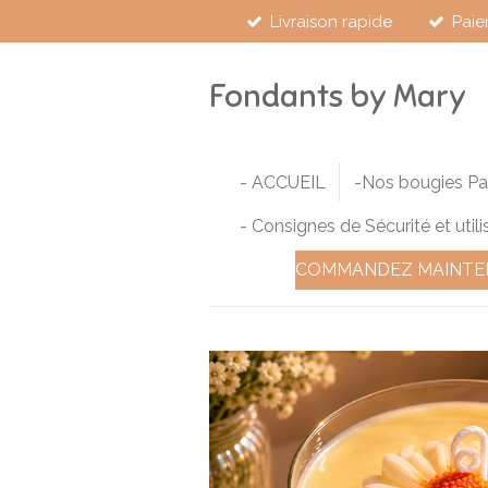
Livraison rapide
Paie
Passer
au
contenu
Fondants by Mary
principal
- ACCUEIL
-Nos bougies P
- Consignes de Sécurité et utili
COMMANDEZ MAINTE