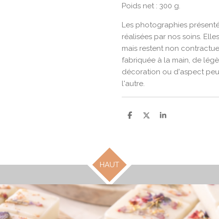
Poids net : 300 g.
Les photographies présenté
réalisées par nos soins. Elles
mais restent non contractu
fabriquée à la main, de légè
décoration ou d'aspect peu
l'autre.
P
P
P
a
a
a
r
r
r
t
t
t
a
a
a
g
g
g
e
e
e
HAUT
r
r
r