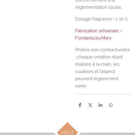
réglementation locale.
Dosage fragrance : < 10 %
Fabrication artisanale –
Fondants.by.Mary
Photos non contractuelles
: chaque création étant
réalisée à la main, les
couleurs et l’aspect
peuvent légèrement
varier
P
P
P
P
a
a
a
a
r
r
r
r
t
t
t
t
a
a
a
a
g
g
g
g
HAUT
e
e
e
e