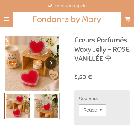
Livraison rapide
Passer
au
Fondants by Mary
contenu
principal
Cœurs Parfumés
Waxy Jelly – ROSE
VANILLÉE 🌹
5,50 €
Couleurs