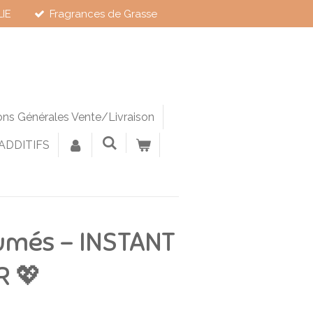
LIE
Fragrances de Grasse
ons Générales Vente/Livraison
 ADDITIFS
umés – INSTANT
R 💖