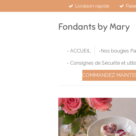
Livraison rapide
Paie
Passer
au
contenu
Fondants by Mary
principal
- ACCUEIL
-Nos bougies P
- Consignes de Sécurité et utili
COMMANDEZ MAINTE