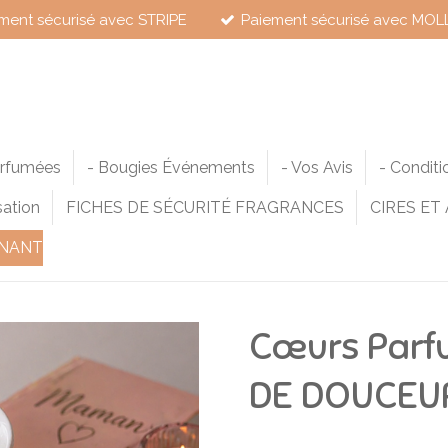
ment sécurisé avec STRIPE
Paiement sécurisé avec MOL
arfumées
- Bougies Événements
- Vos Avis
- Conditi
sation
FICHES DE SÉCURITÉ FRAGRANCES
CIRES ET
NANT
Cœurs Parf
DE DOUCEU