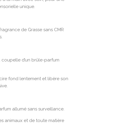
nsorielle unique.
e, fragrance de Grasse sans CMR
s.
 coupelle d’un brûle-parfum
a cire fond lentement et libère son
ive.
arfum allumé sans surveillance.
des animaux et de toute matière