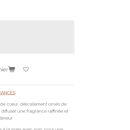
nier
GRANCES
de cœur, délicatement ornés de
diffuser une fragrance raffinée et
érieur.
e à la main avec soin, pour une