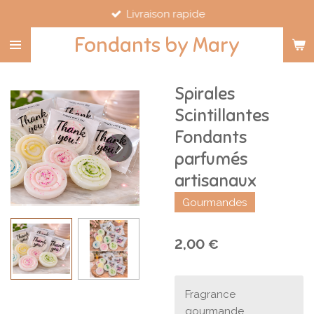
Livraison rapide
Passer
au
Fondants by Mary
contenu
principal
Spirales
Scintillantes
Fondants
parfumés
artisanaux
Gourmandes
2,00 €
Fragrance
gourmande