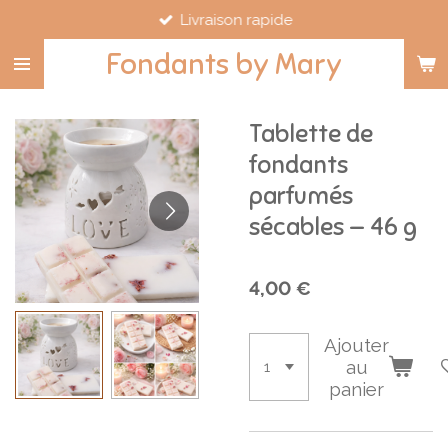
Livraison rapide
Passer
au
Fondants by Mary
contenu
principal
Tablette de
fondants
parfumés
sécables — 46 g
4,00 €
Ajouter
au
panier