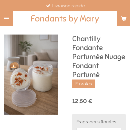
Livraison rapide
Passer
au
Fondants by Mary
contenu
principal
Chantilly
Fondante
Parfumée Nuage
Fondant
Parfumé
Florales
12,50 €
Fragrances florales