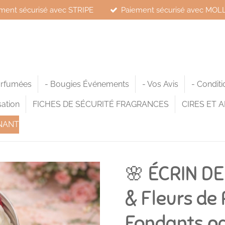
ment sécurisé avec STRIPE
Paiement sécurisé avec MOL
arfumées
- Bougies Événements
- Vos Avis
- Condit
sation
FICHES DE SÉCURITÉ FRAGRANCES
CIRES ET A
NANT
🌸 ÉCRIN DE
& Fleurs d
Fondants p