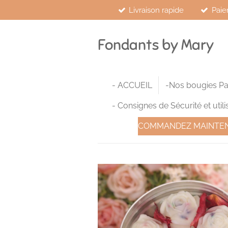
Livraison rapide
Paie
Passer
au
contenu
Fondants by Mary
principal
- ACCUEIL
-Nos bougies P
- Consignes de Sécurité et utili
COMMANDEZ MAINTE