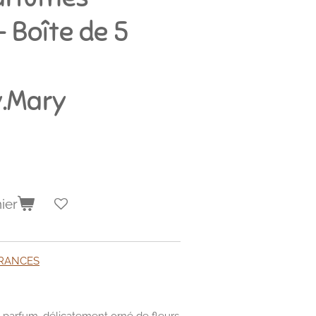
 Boîte de 5
y.Mary
ier
GRANCES