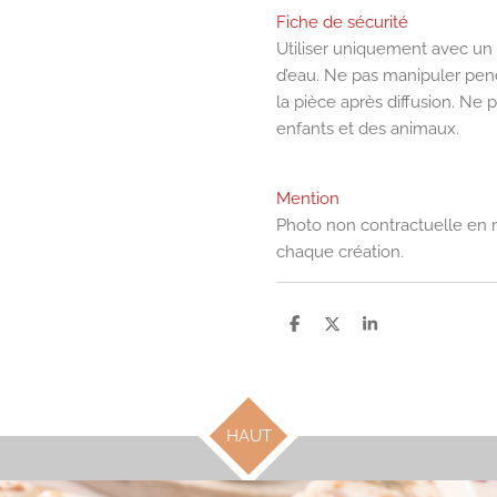
Fiche de sécurité
Utiliser uniquement avec un
d’eau. Ne pas manipuler penda
la pièce après diffusion. Ne 
enfants et des animaux.
Mention
Photo non contractuelle en r
chaque création.
P
P
P
a
a
a
r
r
r
t
t
t
a
a
a
g
g
g
e
e
e
HAUT
r
r
r