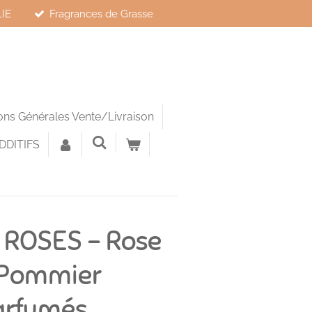
LIE
Fragrances de Grasse
ions Générales Vente/Livraison
DDITIFS
 ROSES – Rose
e Pommier
arfumés