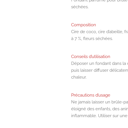
Fondant parfumé pour brûle-
séchées.
Composition
Cire de coco, cire d’abeille
à 7 %, fleurs séchées.
Conseils d’utilisation
Déposer un fondant dans la 
puis laisser diffuser délicate
chaleur.
Précautions d’usage
Ne jamais laisser un brûle-p
éloigné des enfants, des an
inflammable. Utiliser sur une