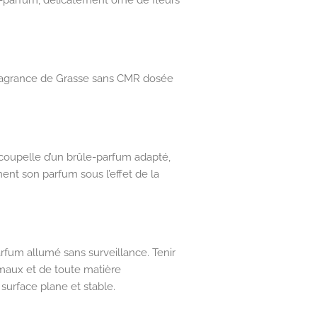
parfum, délicatement orné de fleurs
, fragrance de Grasse sans CMR dosée
coupelle d’un brûle-parfum adapté,
ment son parfum sous l’effet de la
arfum allumé sans surveillance. Tenir
imaux et de toute matière
 surface plane et stable.