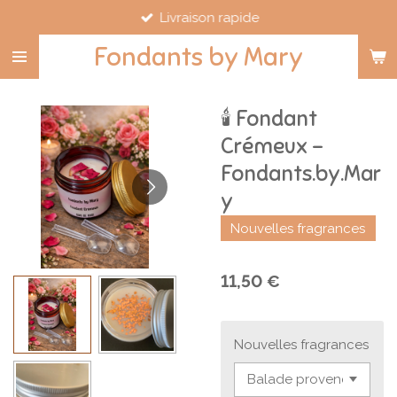
Livraison rapide
Passer
au
Fondants by Mary
contenu
principal
🕯️ Fondant
Crémeux –
Fondants.by.Mar
y
Nouvelles fragrances
11,50 €
Nouvelles fragrances