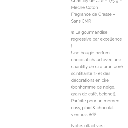
Chantilly de Cire – 175 g –
Mèche Coton
Fragrance de Grasse –
Sans CMR
❄️ La gourmandise
régressive par excellence
!
Une bougie parfum
chocolat chaud avec une
chantilly de cire brun doré
scintillante ✨ et des
décorations en cire
(bonhomme de neige,
grain de café, beignet).
Parfaite pour un moment
cosy, plaid & chocolat
viennois ☕💛
Notes olfactives :