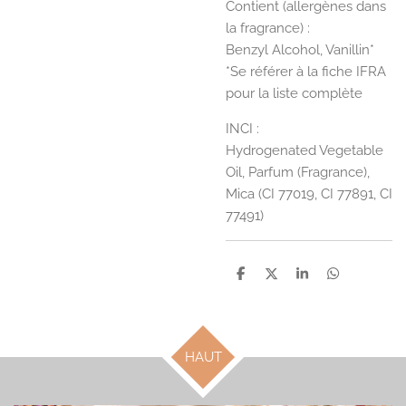
Contient (allergènes dans
la fragrance) :
Benzyl Alcohol, Vanillin*
*Se référer à la fiche IFRA
pour la liste complète
INCI :
Hydrogenated Vegetable
Oil, Parfum (Fragrance),
Mica (CI 77019, CI 77891, CI
77491)
P
P
P
P
a
a
a
a
r
r
r
r
t
t
t
t
a
a
a
a
g
g
g
g
HAUT
e
e
e
e
r
r
r
r