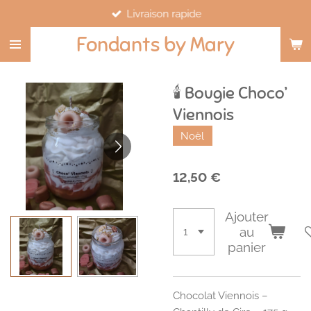
Livraison rapide
Passer
au
Fondants by Mary
contenu
principal
🕯️ Bougie Choco’
Viennois
Noël
12,50 €
Ajouter
au
panier
Chocolat Viennois –