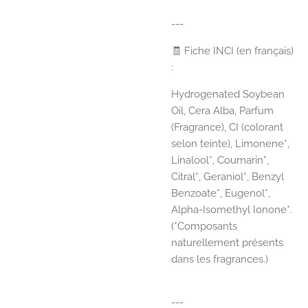
---
🧾 Fiche INCI (en français)
:
Hydrogenated Soybean
Oil, Cera Alba, Parfum
(Fragrance), CI (colorant
selon teinte), Limonene*,
Linalool*, Coumarin*,
Citral*, Geraniol*, Benzyl
Benzoate*, Eugenol*,
Alpha-Isomethyl Ionone*.
(*Composants
naturellement présents
dans les fragrances.)
---