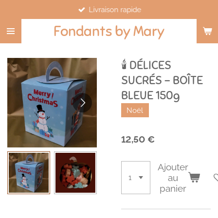
Livraison rapide
Passer
au
Fondants by Mary
contenu
principal
🕯️ DÉLICES
SUCRÉS – BOÎTE
BLEUE 150g
Noël
12,50 €
Ajouter
au
panier