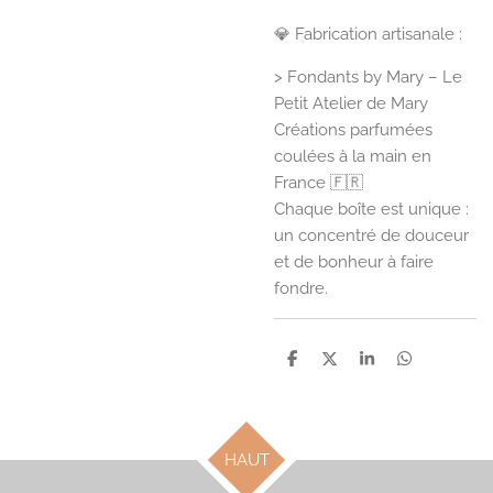
💎 Fabrication artisanale :
> Fondants by Mary – Le
Petit Atelier de Mary
Créations parfumées
coulées à la main en
France 🇫🇷
Chaque boîte est unique :
un concentré de douceur
et de bonheur à faire
fondre.
P
P
P
P
a
a
a
a
r
r
r
r
t
t
t
t
a
a
a
a
g
g
g
g
HAUT
e
e
e
e
r
r
r
r