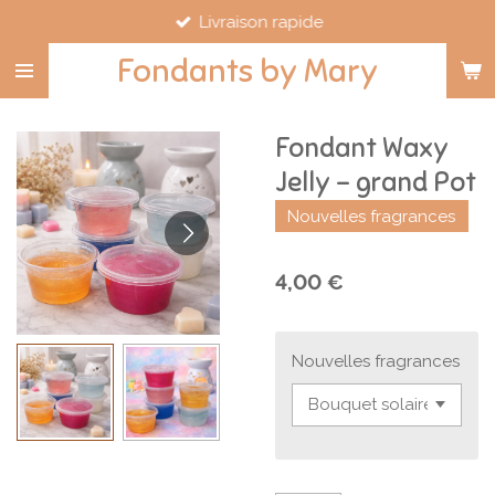
Livraison rapide
Passer
au
Fondants by Mary
contenu
principal
Fondant Waxy
Jelly – grand Pot
Nouvelles fragrances
4,00 €
Nouvelles fragrances