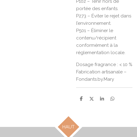
P102 – Tenir hors de
portée des enfants.
P273 – Éviter le rejet dans
l’environnement.
P501 – Éliminer le
contenu/récipient
conformément à la
réglementation locale.
Dosage fragrance : < 10 %
Fabrication artisanale –
Fondants.by.Mary
P
P
P
P
a
a
a
a
r
r
r
r
t
t
t
t
a
a
a
a
g
g
g
g
HAUT
e
e
e
e
r
r
r
r