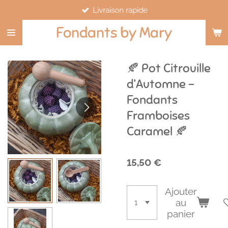
Livraison rapide
Passer
au
Fondants by Mary
contenu
principal
🍂 Pot Citrouille
d’Automne –
Fondants
Framboises
Caramel 🍂
15,50 €
Ajouter
au
panier