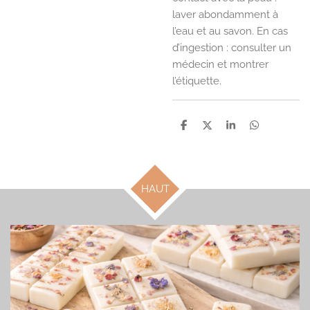
laver abondamment à
l’eau et au savon. En cas
d’ingestion : consulter un
médecin et montrer
l’étiquette.
P
P
P
P
a
a
a
a
r
r
r
r
t
t
t
t
a
a
a
a
g
g
g
g
HAUT
e
e
e
e
r
r
r
r