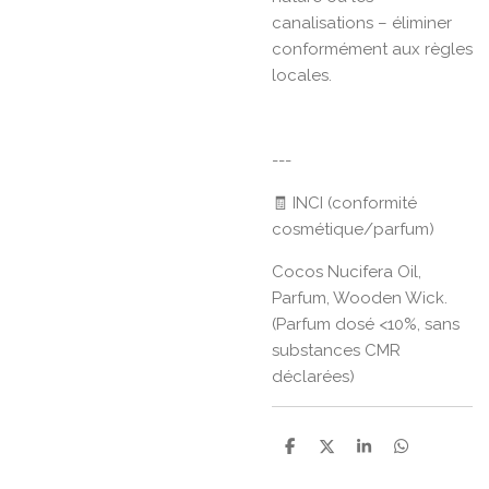
canalisations – éliminer
conformément aux règles
locales.
---
🧾 INCI (conformité
cosmétique/parfum)
Cocos Nucifera Oil,
Parfum, Wooden Wick.
(Parfum dosé <10%, sans
substances CMR
déclarées)
P
P
P
P
a
a
a
a
r
r
r
r