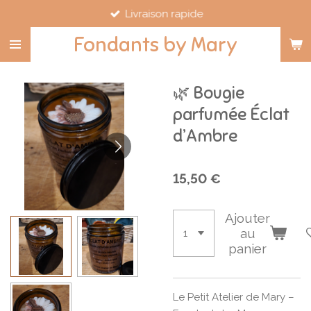
Livraison rapide
Passer
au
Fondants by Mary
contenu
principal
🌿 Bougie
parfumée Éclat
d’Ambre
15,50 €
Ajouter
au
panier
Le Petit Atelier de Mary –