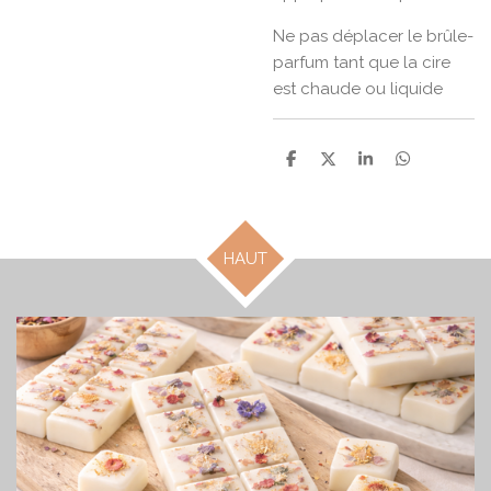
Ne pas déplacer le brûle-
parfum tant que la cire
est chaude ou liquide
P
P
P
P
a
a
a
a
r
r
r
r
t
t
t
t
a
a
a
a
g
g
g
g
HAUT
e
e
e
e
r
r
r
r