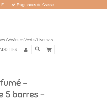
LIE
Fragrances de Grasse
ons Générales Vente/Livraison
 ADDITIFS
rfumé –
e 5 barres –