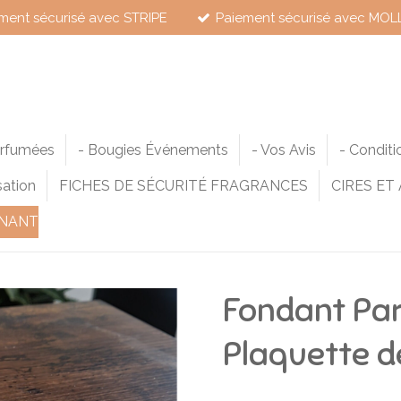
ment sécurisé avec STRIPE
Paiement sécurisé avec MOL
arfumées
- Bougies Événements
- Vos Avis
- Conditi
sation
FICHES DE SÉCURITÉ FRAGRANCES
CIRES ET
NANT
Fondant Pa
Plaquette d