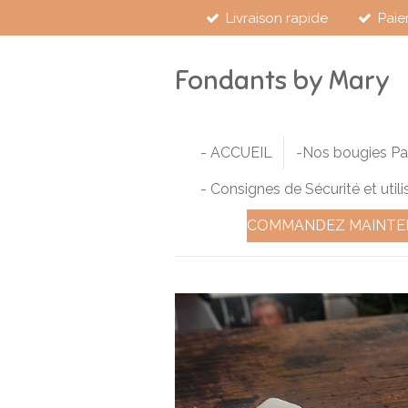
Livraison rapide
Paie
Passer
au
contenu
Fondants by Mary
principal
- ACCUEIL
-Nos bougies P
- Consignes de Sécurité et utili
COMMANDEZ MAINTE