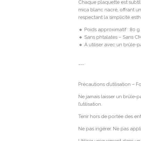
Chaque plaquette est subti
mica blanc nacré, offrant un 
respectant la simplicité est
🔸 Poids approximatif : 80 g
🔸 Sans phtalates – Sans CM
🔸 À utiliser avec un brûle-
---
Précautions d’utilisation – 
Ne jamais laisser un brûle-
l’utilisation.
Tenir hors de portée des en
Ne pas ingérer. Ne pas appli