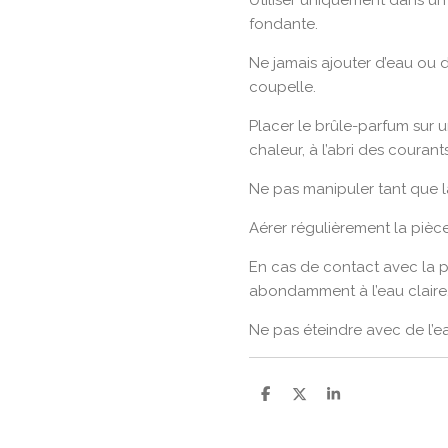
Utiliser uniquement dans un
fondante.
Ne jamais ajouter d’eau ou 
coupelle.
Placer le brûle-parfum sur u
chaleur, à l’abri des courants 
Ne pas manipuler tant que la
Aérer régulièrement la pièce
En cas de contact avec la p
abondamment à l’eau claire
Ne pas éteindre avec de l’e
P
P
P
a
a
a
r
r
r
t
t
t