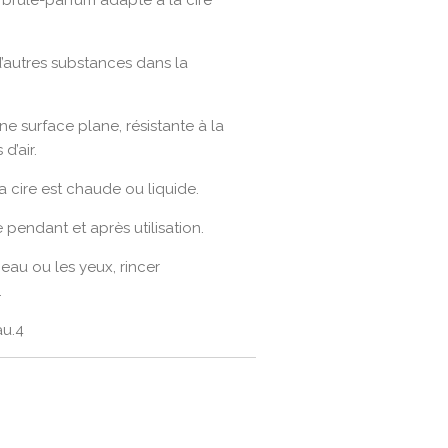
 brûle-parfum adapté à la cire
d’autres substances dans la
ne surface plane, résistante à la
d’air.
 cire est chaude ou liquide.
 pendant et après utilisation.
eau ou les yeux, rincer
.
au.4