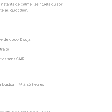
s instants de calme, les rituels du soir
e au quotidien.
ge de coco & soja
raité
ties sans CMR
bustion : 35 à 40 heures