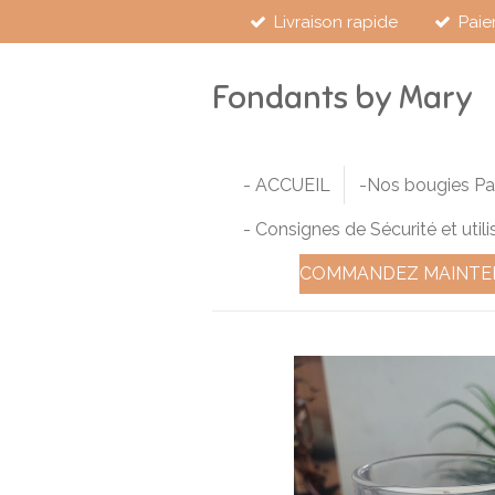
Livraison rapide
Paie
Passer
au
contenu
Fondants by Mary
principal
- ACCUEIL
-Nos bougies P
- Consignes de Sécurité et utili
COMMANDEZ MAINTE