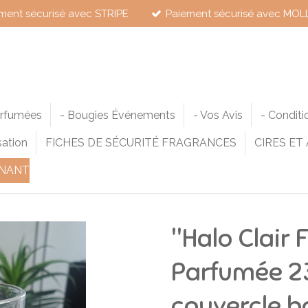
ment sécurisé avec STRIPE
Paiement sécurisé avec MOL
arfumées
- Bougies Événements
- Vos Avis
- Conditi
sation
FICHES DE SÉCURITÉ FRAGRANCES
CIRES ET
NANT
"Halo Clair 
Parfumée 2
couvercle b