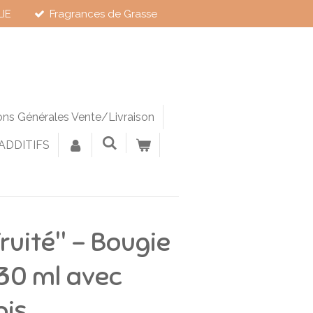
LIE
Fragrances de Grasse
ons Générales Vente/Livraison
 ADDITIFS
Fruité" – Bougie
30 ml avec
ois