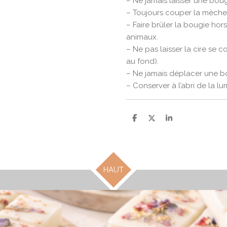
– Ne jamais laisser une boug
– Toujours couper la mèche
– Faire brûler la bougie hor
animaux.
– Ne pas laisser la cire se 
au fond).
– Ne jamais déplacer une b
– Conserver à l’abri de la lu
P
P
P
a
a
a
r
r
r
t
t
t
a
a
a
g
g
g
e
e
e
HAUT
r
r
r