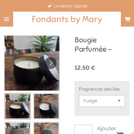
Livraison rapide
Passer
au
Fondants by Mary
contenu
principal
Bougie
Parfumée -
12,50 €
Fragrances des îles
Ajouter