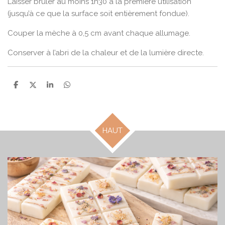
Laisser brûler au moins 1h30 à la première utilisation
(jusqu’à ce que la surface soit entièrement fondue).
Couper la mèche à 0,5 cm avant chaque allumage.
Conserver à l’abri de la chaleur et de la lumière directe.
P
P
P
P
a
a
a
a
r
r
r
r
t
t
t
t
a
a
a
a
g
g
g
g
HAUT
e
e
e
e
r
r
r
r