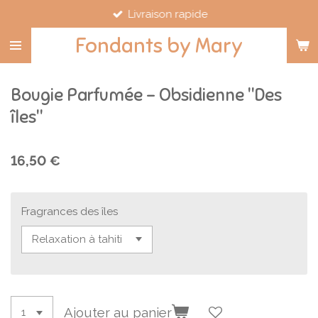
Livraison rapide
Passer
au
Fondants by Mary
contenu
principal
Bougie Parfumée - Obsidienne "Des
îles"
16,50 €
Fragrances des îles
Ajouter au panier