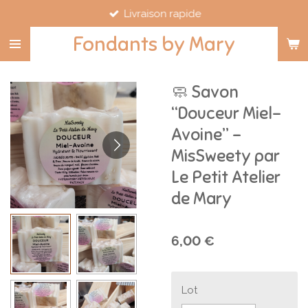
Livraison rapide
Passer
au
Fondants by Mary
contenu
principal
🧼 Savon
“Douceur Miel-
Avoine” –
MisSweety par
Le Petit Atelier
de Mary
6,00 €
Lot