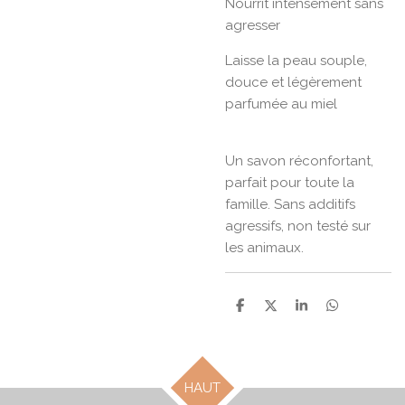
Nourrit intensément sans
agresser
Laisse la peau souple,
douce et légèrement
parfumée au miel
Un savon réconfortant,
parfait pour toute la
famille. Sans additifs
agressifs, non testé sur
les animaux.
P
P
P
P
a
a
a
a
r
r
r
r
t
t
t
t
a
a
a
a
g
g
g
g
HAUT
e
e
e
e