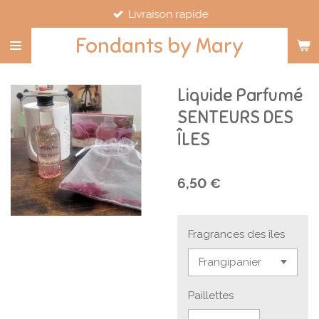
Livraison rapide
Passer
au
Fondants by Mary
contenu
principal
Liquide Parfumé
SENTEURS DES
ÎLES
6,50 €
Fragrances des îles
Paillettes