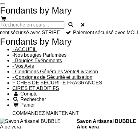
Passer
Fondants by Mary
au
contenu
principal
ment sécurisé avec STRIPE
Paiement sécurisé avec MOL
Fondants by Mary
- ACCUEIL
-Nos bougies Parfumées
- Bougies Événements
- Vos Avis
- Conditions Générales Vente/Livraison
- Consignes de Sécurité et utilisation
FICHES DE SÉCURITÉ FRAGRANCES
CIRES ET ADDITIFS
Compte
Rechercher
Panier
COMMANDEZ MAINTENANT
Savon Artisanal BUBBLE
Aloe vera