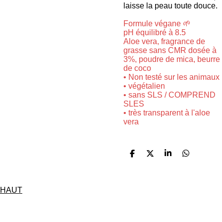
laisse la peau toute douce.
Formule végane 🌱
pH équilibré à 8.5
Aloe vera, fragrance de
grasse sans CMR dosée à
3%, poudre de mica, beurre
de coco
• Non testé sur les animaux
• végétalien
• sans SLS / COMPREND
SLES
• très transparent à l'aloe
vera
P
P
P
P
a
a
a
a
r
r
r
r
t
t
t
t
a
a
a
a
HAUT
g
g
g
g
e
e
e
e
r
r
r
r