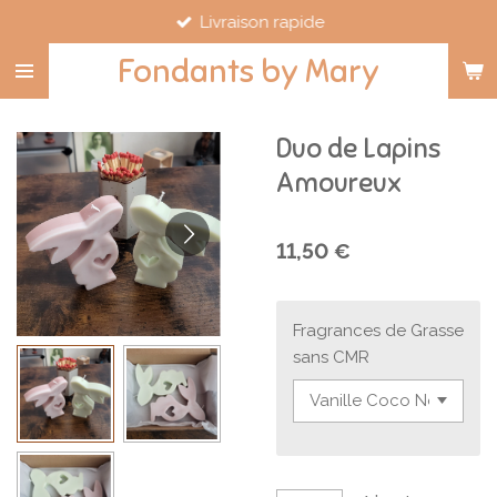
Livraison rapide
Passer
au
Fondants by Mary
contenu
principal
Duo de Lapins
Amoureux
11,50 €
Fragrances de Grasse
sans CMR