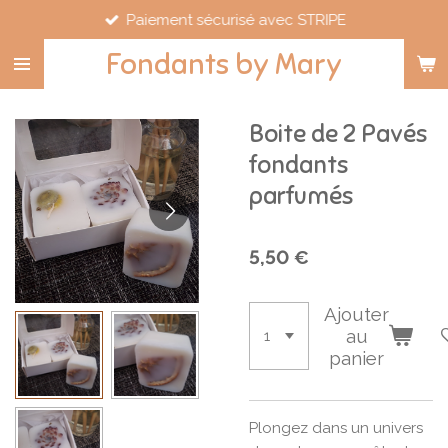
Paiement sécurisé avec STRIPE
Passer
au
Fondants by Mary
contenu
principal
Boite de 2 Pavés
fondants
parfumés
5,50 €
Ajouter
au
panier
Plongez dans un univers