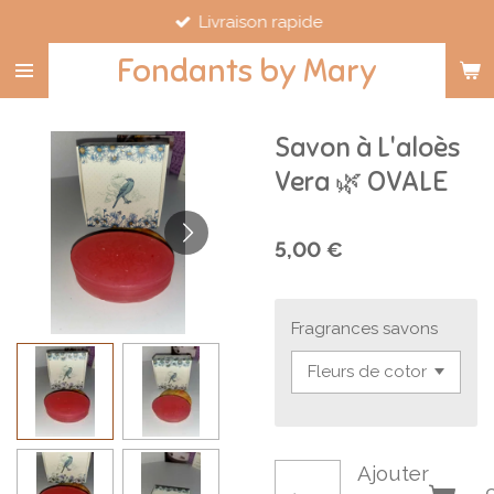
Livraison rapide
Passer
au
Fondants by Mary
contenu
principal
Savon à L'aloès
Vera 🌿 OVALE
5,00 €
Fragrances savons
Ajouter