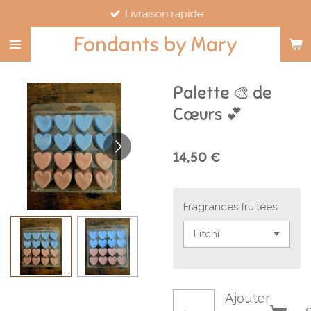
Livraison rapide
Passer
au
Fondants by Mary
contenu
principal
Palette 🎨 de
Cœurs 💕
14,50 €
Fragrances fruitées
Ajouter