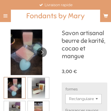
Livraison rapide
Passer
au
Fondants by Mary
contenu
principal
Savon artisanal
beurre de karité,
cocao et
mangue
3,00 €
formes
Fragrances savons