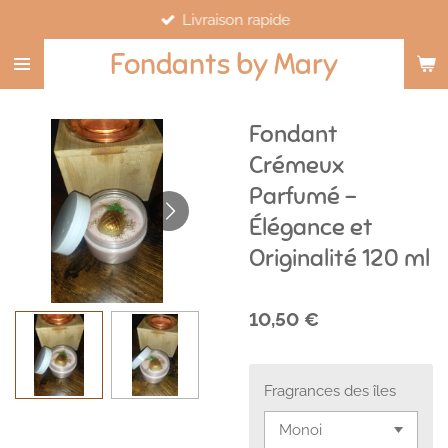
Livraison rapide
Passer
au
Fondants by Mary
contenu
principal
Fondant
Crémeux
Parfumé -
Élégance et
Originalité 120 ml
10,50 €
Fragrances des îles