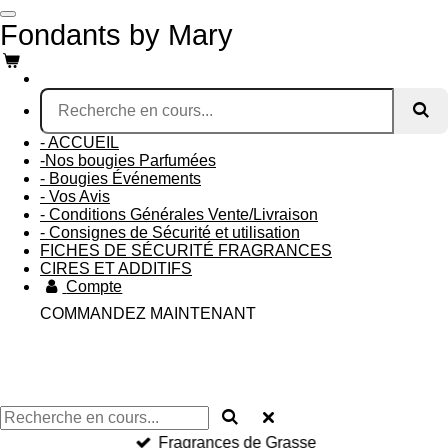
Passer
Fondants by Mary
au
contenu
principal
- ACCUEIL
-Nos bougies Parfumées
- Bougies Événements
- Vos Avis
- Conditions Générales Vente/Livraison
- Consignes de Sécurité et utilisation
FICHES DE SÉCURITÉ FRAGRANCES
CIRES ET ADDITIFS
Compte
COMMANDEZ MAINTENANT
Fragrances de Grasse