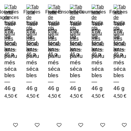
ouvelles
Florales
Fruitées
Ensoleillées
Gourmandes
Fraîches
ragrances
Tabl
Tabl
Tabl
Tabl
Tabl
Tabl
ette
ette
ette
ette
ette
ette
de
de
de
de
de
de
fond
fond
fond
fond
fond
fond
ants
ants
ants
ants
ants
ants
parfu
parfu
parfu
parfu
parfu
parfu
més
més
més
més
més
més
séca
séca
séca
séca
séca
séca
bles
bles
bles
bles
bles
bles
—
—
—
—
—
—
46 g
46 g
46 g
46 g
46 g
46 g
4,50 €
4,50 €
4,50 €
4,50 €
4,50 €
4,50 €
Ajouter au panier
Ajouter au panier
Ajouter au panier
Ajouter au panier
Ajouter au panier
Ajouter